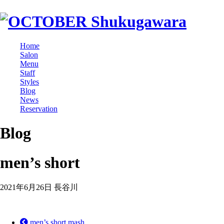
Home
Salon
Menu
Staff
Styles
Blog
News
Reservation
Blog
men’s short
2021年6月26日
長谷川
men’s short mash