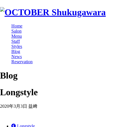
Home
Salon
Menu
Staff
Styles
Blog
News
Reservation
Blog
Longstyle
2020年3月3日
益﨑
Longstyle