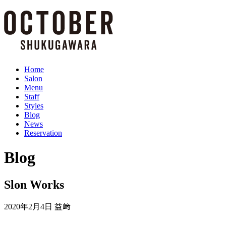
Home
Salon
Menu
Staff
Styles
Blog
News
Reservation
Blog
Slon Works
2020年2月4日
益﨑