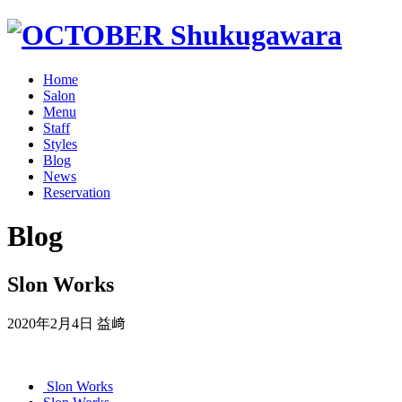
Home
Salon
Menu
Staff
Styles
Blog
News
Reservation
Blog
Slon Works
2020年2月4日
益﨑
Slon Works