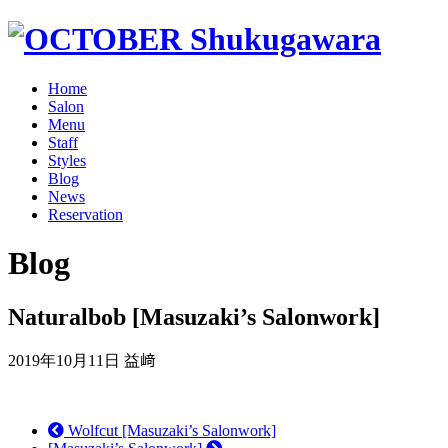
Home
Salon
Menu
Staff
Styles
Blog
News
Reservation
Blog
Naturalbob [Masuzaki’s Salonwork]
2019年10月11日
益﨑
Wolfcut [Masuzaki’s Salonwork]